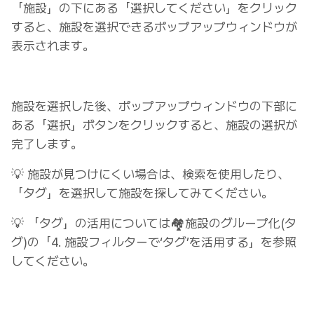
「施設」の下にある「選択してください」をクリック
すると、施設を選択できるポップアップウィンドウが
表示されます。
施設を選択した後、ポップアップウィンドウの下部に
ある「選択」ボタンをクリックすると、施設の選択が
完了します。
💡 施設が見つけにくい場合は、検索を使用したり、
「タグ」を選択して施設を探してみてください。
💡 「タグ」の活用については🏘️施設のグループ化(タ
グ)の「4. 施設フィルターで‘タグ’を活用する」を参照
してください。