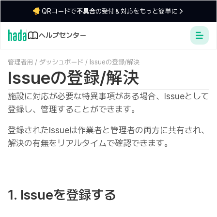
QRコードで
不具合
の受付＆対応をもっと簡単に
ヘルプセンター
管理者用
/
ダッシュボード
/
Issueの登録/解決
Issueの登録/解決
施設に対応が必要な特異事項がある場合、Issueとして
登録し、管理することができます。
登録されたIssueは作業者と管理者の両方に共有され、
解決の有無をリアルタイムで確認できます。
1. Issueを登録する