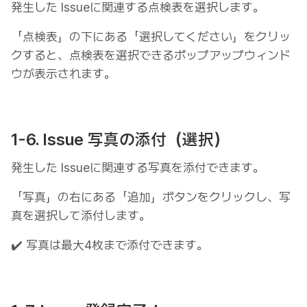
発生した Issueに関連する点検表を選択します。
「点検表」の下にある「選択してください」をクリッ
クすると、点検表を選択できるポップアップウィンド
ウが表示されます。
1-6. Issue 写真の添付（選択）
発生した Issueに関連する写真を添付できます。
「写真」の右にある「追加」ボタンをクリックし、写
真を選択して添付します。
✔️ 写真は最大4枚まで添付できます。