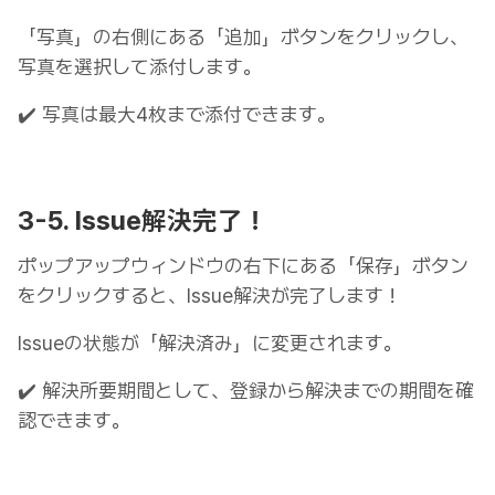
「写真」の右側にある「追加」ボタンをクリックし、
写真を選択して添付します。
✔️ 写真は最大4枚まで添付できます。
3-5. Issue解決完了！
ポップアップウィンドウの右下にある「保存」ボタン
をクリックすると、Issue解決が完了します！
Issueの状態が「解決済み」に変更されます。
✔️ 解決所要期間として、登録から解決までの期間を確
認できます。