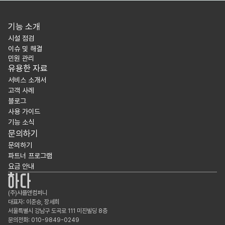
기능 소개
시설 점검
이슈 및 해결
민원 관리
유용한 자료
서비스 소개서
고객 사례
블로그
사용 가이드
기능 소식
문의하기
문의하기
파트너 프로그램
요금 안내
(주)샤플앤컴퍼니
대표자: 이준승, 장세희
서울특별시 강남구 도곡로 111 미진빌딩 8층
문의전화: 010-9849-0249