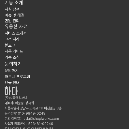
기능 소개
시설 점검
이슈 및 해결
민원 관리
유용한 자료
서비스 소개서
고객 사례
블로그
사용 가이드
기능 소식
문의하기
문의하기
파트너 프로그램
요금 안내
(주)샤플앤컴퍼니
대표자: 이준승, 장세희
서울특별시 강남구 도곡로 111 미진빌딩 8층
문의전화: 010-9849-0249
문의 이메일: hada@shoplworks.com
사업자 등록번호 : 523-81-00249