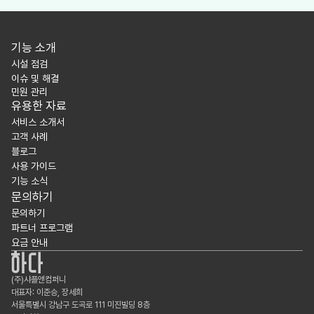
기능 소개
시설 점검
이슈 및 해결
민원 관리
유용한 자료
서비스 소개서
고객 사례
블로그
사용 가이드
기능 소식
문의하기
문의하기
파트너 프로그램
요금 안내
(주)샤플앤컴퍼니
대표자: 이준승, 장세희
서울특별시 강남구 도곡로 111 미진빌딩 8층