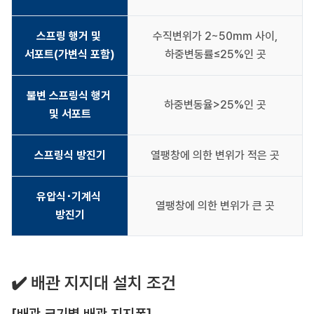
스프링 행거 및 
수직변위가 2~50mm 사이,
서포트(가변식 포함)
하중변동률≤25%인 곳
불변 스프링식 행거 
하중변동율>25%인 곳
및 서포트
스프링식 방진기
열팽창에 의한 변위가 적은 곳
유압식･기계식 
열팽창에 의한 변위가 큰 곳
방진기
✔️ 배관 지지대 설치 조건